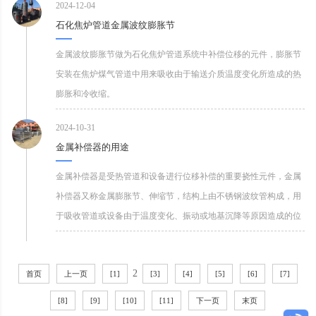
2024-12-04
石化焦炉管道金属波纹膨胀节
金属波纹膨胀节做为石化焦炉管道系统中补偿位移的元件，膨胀节
安装在焦炉煤气管道中用来吸收由于输送介质温度变化所造成的热
膨胀和冷收缩。
2024-10-31
金属补偿器的用途
金属补偿器是受热管道和设备进行位移补偿的重要挠性元件，金属
补偿器又称金属膨胀节、伸缩节，结构上由不锈钢波纹管构成，用
于吸收管道或设备由于温度变化、振动或地基沉降等原因造成的位
移或变化。
2
首页
上一页
[1]
[3]
[4]
[5]
[6]
[7]
[8]
[9]
[10]
[11]
下一页
末页